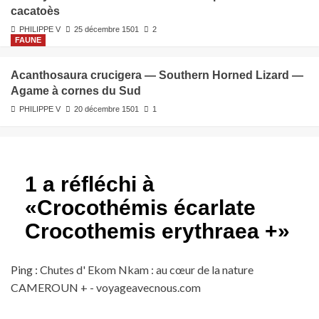
cacatoès
PHILIPPE V
25 décembre 1501
2
FAUNE
Acanthosaura crucigera — Southern Horned Lizard —
Agame à cornes du Sud
PHILIPPE V
20 décembre 1501
1
1 a réfléchi à
«
Crocothémis écarlate
Crocothemis erythraea +
»
Ping :
Chutes d' Ekom Nkam : au cœur de la nature
CAMEROUN + - voyageavecnous.com