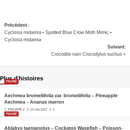
Précédent :
Cyclosia midamia • Spotted Blue Crow Moth Mimic •
Cyclosia midamia
Suivant:
Crocodile nain Crocodylus suchus +
Plus d'histoires
FAUNE
Aechmea bromeliifolia var. bromeliifolia – Pineapple
Aechmea – Ananas marron
PHILIPPE V
13 mai 1527
1
FAUNE
Ablabys taenianotus – Cockatoo Waspfish – Poisson-