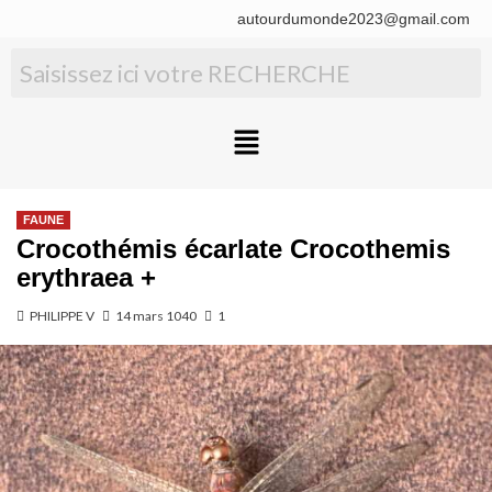
autourdumonde2023@gmail.com
FAUNE
Crocothémis écarlate Crocothemis
erythraea +
PHILIPPE V
14 mars 1040
1