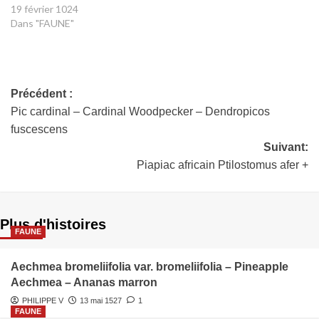
19 février 1024
Dans "FAUNE"
Précédent :
Pic cardinal – Cardinal Woodpecker – Dendropicos
fuscescens
Suivant:
Piapiac africain Ptilostomus afer +
Plus d'histoires
FAUNE
Aechmea bromeliifolia var. bromeliifolia – Pineapple
Aechmea – Ananas marron
PHILIPPE V
13 mai 1527
1
FAUNE