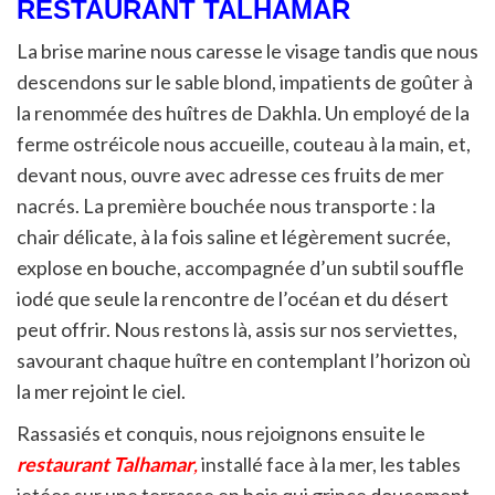
RESTAURANT TALHAMAR
La brise marine nous caresse le visage tandis que nous
descendons sur le sable blond, impatients de goûter à
la renommée des huîtres de Dakhla. Un employé de la
ferme ostréicole nous accueille, couteau à la main, et,
devant nous, ouvre avec adresse ces fruits de mer
nacrés. La première bouchée nous transporte : la
chair délicate, à la fois saline et légèrement sucrée,
explose en bouche, accompagnée d’un subtil souffle
iodé que seule la rencontre de l’océan et du désert
peut offrir. Nous restons là, assis sur nos serviettes,
savourant chaque huître en contemplant l’horizon où
la mer rejoint le ciel.
Rassasiés et conquis, nous rejoignons ensuite le
restaurant Talhamar
,
installé face à la mer, les tables
jetées sur une terrasse en bois qui grince doucement