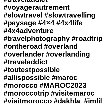
#voyagerautrement
#slowtravel #slowtravelling
#paysage #4×4 #4x4life
#4x4adventure
#travelphotography #roadtrip
#ontheroad #overland
#overlander #overlanding
#traveladdict
#toutestpossible
#allispossible #maroc
#morocco #MAROC2023
#moroccotrip #visitemaroc
#visitmorocco
#dakhla #imlil