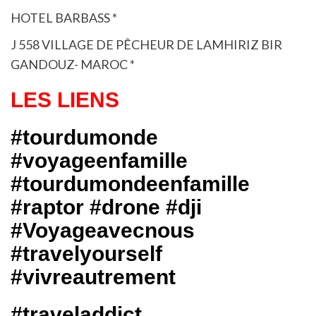
HOTEL BARBASS *
J 558 VILLAGE DE PÊCHEUR DE LAMHIRIZ BIR
GANDOUZ- MAROC *
LES LIENS
#tourdumonde
#voyageenfamille
#tourdumondeenfamille
#raptor #drone #dji
#Voyageavecnous
#travelyourself
#vivreautrement
#traveladdict