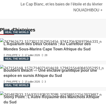
Le Cap Blanc, et les baies de l’étoile et du lévrier
NOUADHIBOU +
Plus d'histoires
HEAL THE WORLD
L’Aquarium des Deux Océans : Au Carrefour des
Mondes Sous-Marins Cape Town Afrique du Sud
PHILIPPE V
17 juillet 2026
28
HEAL THE WORLD
Boulders Beach — Une enclave granitique pour une
espèce en sursis Afrique du Sud
PHILIPPE V
15 juillet 2026
3
HEAL THE WORLD
Stony Point : L’Autre Royaume des Manchots Afrique
du Sud