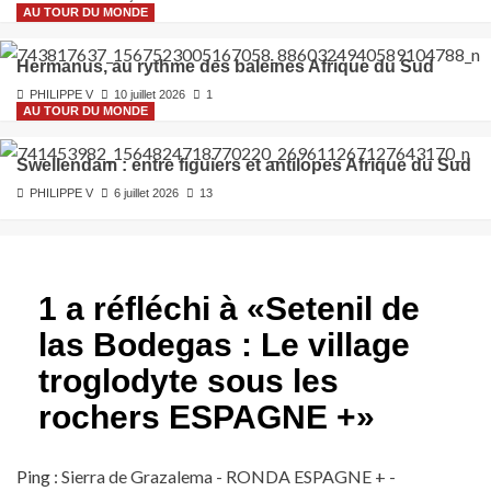
AU TOUR DU MONDE
Hermanus, au rythme des baleines Afrique du Sud
PHILIPPE V
10 juillet 2026
1
AU TOUR DU MONDE
Swellendam : entre figuiers et antilopes Afrique du Sud
PHILIPPE V
6 juillet 2026
13
1 a réfléchi à «
Setenil de
las Bodegas : Le village
troglodyte sous les
rochers ESPAGNE +
»
Ping :
Sierra de Grazalema - RONDA ESPAGNE + -