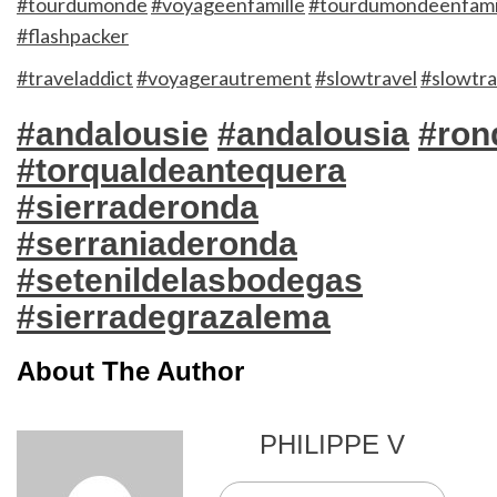
#tourdumonde
#voyageenfamille
#tourdumondeenfami
#flashpacker
#traveladdict
#voyagerautrement
#slowtravel
#slowtra
#andalousie
#andalousia
#ron
#torqualdeantequera
#sierraderonda
#serraniaderonda
#setenildelasbodegas
#sierradegrazalema
About The Author
PHILIPPE V