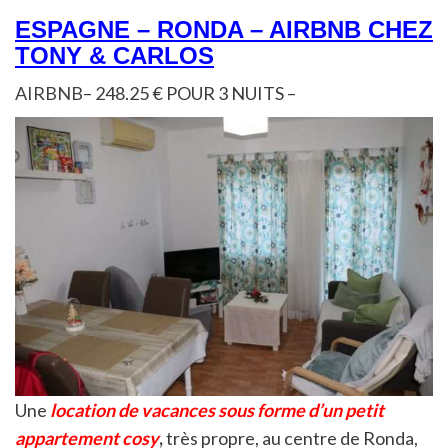
ESPAGNE – RONDA – AIRBNB CHEZ
TONY & CARLOS
AIRBNB
– 248.25 € POUR 3 NUITS –
Une
location de vacances sous forme d’un petit
appartement cosy
,
très propre, au centre de Ronda,