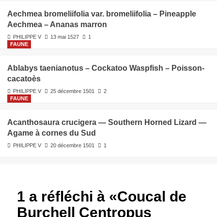
Aechmea bromeliifolia var. bromeliifolia – Pineapple
Aechmea – Ananas marron
PHILIPPE V
13 mai 1527
1
FAUNE
Ablabys taenianotus – Cockatoo Waspfish – Poisson-
cacatoès
PHILIPPE V
25 décembre 1501
2
FAUNE
Acanthosaura crucigera — Southern Horned Lizard —
Agame à cornes du Sud
PHILIPPE V
20 décembre 1501
1
1 a réfléchi à «
Coucal de
Burchell Centropus