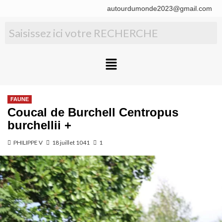
autourdumonde2023@gmail.com
FAUNE
Coucal de Burchell Centropus
burchellii +
PHILIPPE V
18 juillet 1041
1