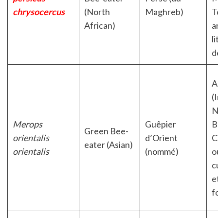
chrysocercus
(North
Maghreb)
T
African)
a
l
d
A
(
N
Merops
Guêpier
B
Green Bee-
orientalis
d’Orient
C
eater (Asian)
orientalis
(nommé)
o
c
e
f