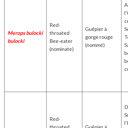
A
l
c
Red-
Guêpier à
S
Merops bulocki
throated
gorge rouge
T
bulocki
Bee-eater
(nommé)
S
(nominate)
b
b
c
D
S
Red-
l
throated
Guêpier à