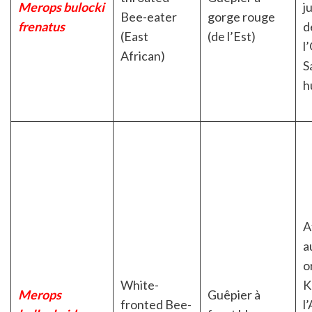
Merops bulocki
j
Bee-eater
gorge rouge
frenatus
d
(East
(de l’Est)
l
African)
S
h
A
a
o
White-
K
Merops
Guêpier à
fronted Bee-
l