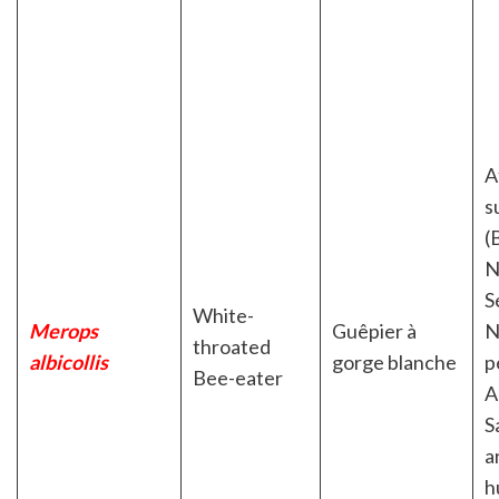
A
s
(
N
S
White-
Merops
Guêpier à
N
throated
albicollis
gorge blanche
p
Bee-eater
A
S
a
h