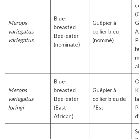
c
(
Blue-
Merops
Guêpier à
G
breasted
variegatus
collier bleu
A
Bee-eater
variegatus
(nommé)
P
(nominate)
h
m
a
Blue-
O
Merops
breasted
Guêpier à
K
variegatus
Bee-eater
collier bleu de
l
loringi
(East
l’Est
P
African)
d
S