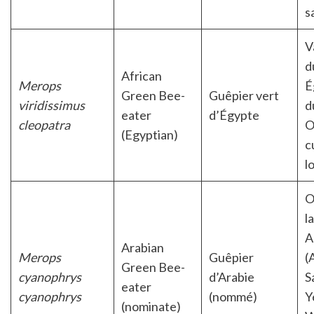
s
V
d
African
Merops
É
Green Bee-
Guêpier vert
viridissimus
d
eater
d’Égypte
cleopatra
O
(Egyptian)
c
l
O
l
A
Arabian
Merops
Guêpier
(
Green Bee-
cyanophrys
d’Arabie
S
eater
cyanophrys
(nommé)
Y
(nominate)