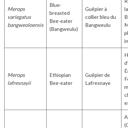
R
Blue-
Merops
Guêpier à
l
breasted
variegatus
collier bleu du
B
Bee-eater
bangweoloensis
Bangweulu
M
(Bangweulu)
p
i
H
d
É
Merops
Ethiopian
Guêpier de
F
lafresnayii
Bee-eater
Lafresnaye
m
c
e
A
(