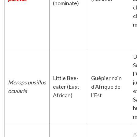
(nominate)
c
c
m
D
S
l
Little Bee-
Guêpier nain
Merops pusillus
j
eater (East
d’Afrique de
ocularis
e
African)
l’Est
S
h
m
É