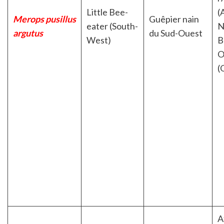
Little Bee-
(
Merops pusillus
Guêpier nain
eater (South-
N
argutus
du Sud-Ouest
West)
B
O
(
A