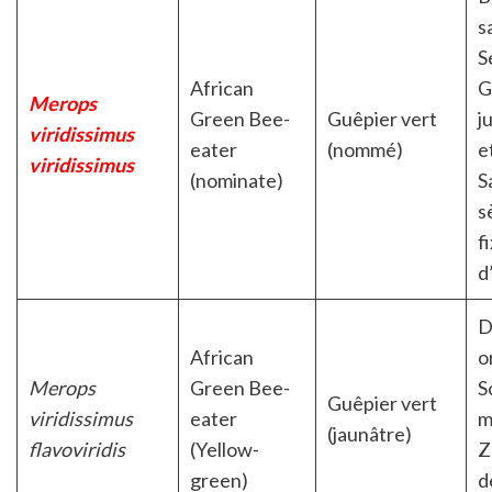
s
S
African
G
Merops
Green Bee-
Guêpier vert
j
viridissimus
eater
(nommé)
e
viridissimus
(nominate)
S
s
f
d
D
African
o
Merops
Green Bee-
S
Guêpier vert
viridissimus
eater
m
(jaunâtre)
flavoviridis
(Yellow-
Z
green)
d