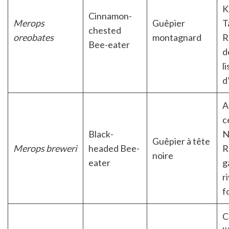
K
Cinnamon-
Merops
Guêpier
T
chested
oreobates
montagnard
R
Bee-eater
d
l
d
A
c
Black-
N
Guêpier à tête
Merops breweri
headed Bee-
R
noire
eater
g
r
f
C