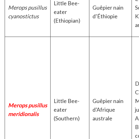
Little Bee-
Merops pusillus
Guêpier nain
S
eater
cyanostictus
d’Éthiopie
K
(Ethiopian)
a
D
C
Little Bee-
Guêpier nain
M
Merops pusillus
eater
d’Afrique
j
meridionalis
(Southern)
australe
A
B
c