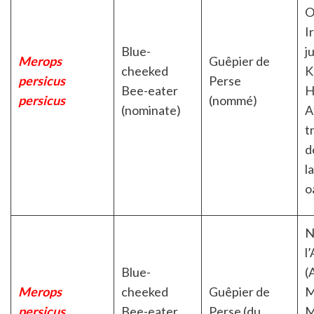
O
I
Blue-
j
Merops
Guêpier de
cheeked
K
persicus
Perse
Bee-eater
H
persicus
(nommé)
(nominate)
A
t
d
l
o
N
l
Blue-
(
Merops
cheeked
Guêpier de
M
persicus
Bee-eater
Perse (du
M