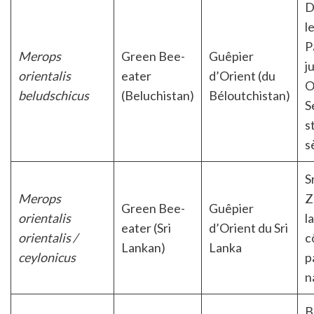
D
l
P
Merops
Green Bee-
Guêpier
j
orientalis
eater
d’Orient (du
O
beludschicus
(Beluchistan)
Béloutchistan)
S
s
s
S
Merops
Z
Green Bee-
Guêpier
orientalis
l
eater (Sri
d’Orient du Sri
orientalis /
c
Lankan)
Lanka
ceylonicus
p
n
B