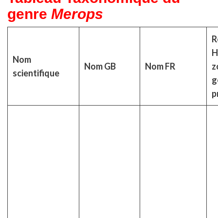
genre
Merops
R
H
Nom
Nom GB
Nom FR
z
scientifique
g
p