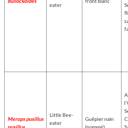
bullockoides
front blanc
eater
S
f
s
f
A
l
S
Little Bee-
Merops pusillus
Guêpier nain
C
eater
pusillus
(nommé)
S