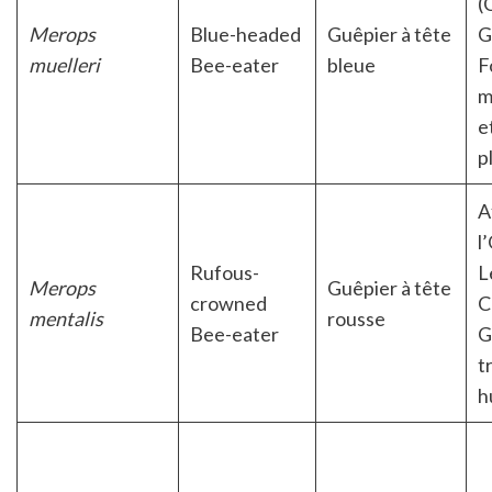
(
Merops
Blue-headed
Guêpier à tête
G
muelleri
Bee-eater
bleue
F
m
e
p
A
l
Rufous-
L
Merops
Guêpier à tête
crowned
C
mentalis
rousse
Bee-eater
G
t
h