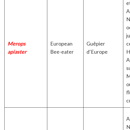
e
A
N
o
j
Merops
European
Guêpier
c
apiaster
Bee-eater
d’Europe
H
A
s
M
o
f
c
A
N