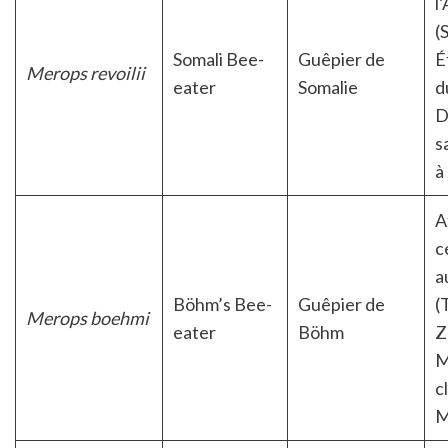
l
(
Somali Bee-
Guêpier de
É
Merops revoilii
eater
Somalie
d
D
s
à
A
c
a
Böhm’s Bee-
Guêpier de
(
Merops boehmi
eater
Böhm
Z
M
c
M