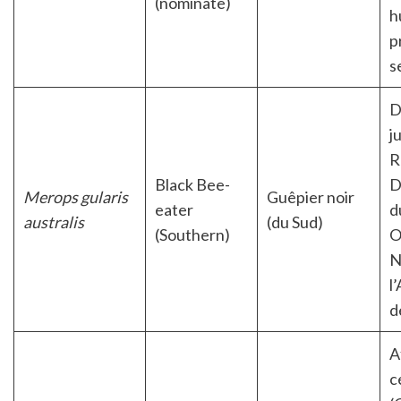
(nominate)
h
p
s
D
j
R
Black Bee-
D
Merops gularis
Guêpier noir
eater
d
australis
(du Sud)
(Southern)
O
N
l
d
A
c