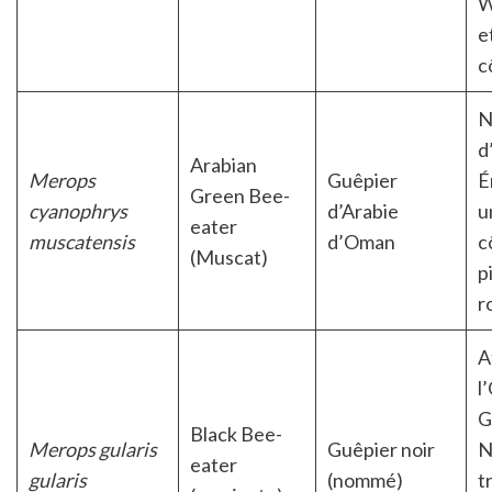
W
e
c
N
d
Arabian
Merops
Guêpier
É
Green Bee-
cyanophrys
d’Arabie
u
eater
muscatensis
d’Oman
c
(Muscat)
p
r
A
l
G
Black Bee-
Merops gularis
Guêpier noir
N
eater
gularis
(nommé)
t