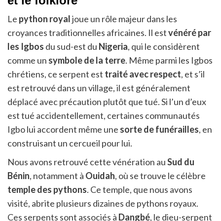
et le folklore
Le
python royal
joue un rôle majeur dans les
croyances traditionnelles africaines. Il est
vénéré par
les Igbos
du sud-est du
Nigeria
, qui le considèrent
comme un
symbole de la terre
. Même parmi les Igbos
chrétiens, ce serpent est
traité avec respect
, et s’il
est retrouvé dans un village, il est généralement
déplacé avec précaution plutôt que tué. Si l’un d’eux
est tué accidentellement, certaines communautés
Igbo lui accordent même une
sorte de funérailles
, en
construisant un cercueil pour lui.
Nous avons retrouvé cette vénération au
Sud du
Bénin
, notamment à
Ouidah
, où se trouve le célèbre
temple des pythons
. Ce temple, que nous avons
visité, abrite plusieurs dizaines de pythons royaux.
Ces serpents sont associés à
Dangbé
, le dieu-serpent