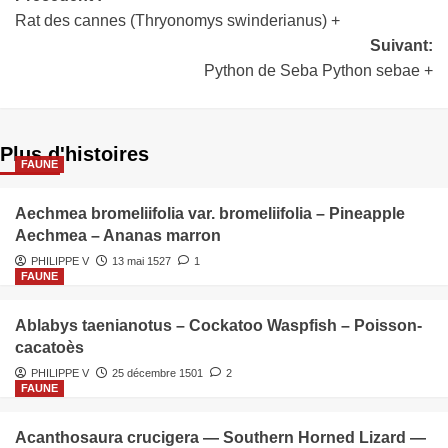
Rat des cannes (Thryonomys swinderianus) +
Suivant:
Python de Seba Python sebae +
Plus d'histoires
FAUNE
Aechmea bromeliifolia var. bromeliifolia – Pineapple
Aechmea – Ananas marron
PHILIPPE V
13 mai 1527
1
FAUNE
Ablabys taenianotus – Cockatoo Waspfish – Poisson-
cacatoès
PHILIPPE V
25 décembre 1501
2
FAUNE
Acanthosaura crucigera — Southern Horned Lizard —