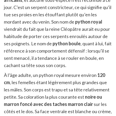
africains
, et aucune sous-espèce n’est reconnue à ce
jour. C’est un serpent constricteur, ce qui signifie qu’il
tue ses proies en les étouffant plutôt qu’en les
mordant avec du venin. Son nom de
python royal
viendrait du fait que la reine Cléopâtre aurait eu pour
habitude de porter ces serpents enroulés autour de
ses poignets. Le nom de
python boule
, quant à lui, fait
référence à son comportement défensif : lorsqu’il se
sent menacé, il a tendance à se rouler en boule, en
cachant sa tête sous son corps.
À l’âge adulte, un python royal mesure environ
120
cm
, les femelles étant légèrement plus grandes que
les mâles. Son corps est trapu et sa tête relativement
petite. Sa coloration la plus courante est
noire ou
marron foncé avec des taches marron clair
sur les
côtés et le dos. Sa face ventrale est blanche ou crème,