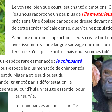
Le voyage, bien que court, est chargé d’émotions. 
l’eau nous rapproche un peu plus de
l’île mystérieu
précisent. Une épaisse canopée se dresse devant nou
de cette forêt tropicale dense, que vit une populat
À mesure que nous approchons, leurs cris se font en
avertissements – une langue sauvage que nous ne co
territoire n’est pas le nôtre, mais nous sommes tolér
us-espèce rare et menacée :
le chimpanzé
 sous-espèce la plus menacée de chimpanzés
est du Nigeria et le sud-ouest du
née, grignoté par la déforestation, le
résente aujourd’hui un refuge essentiel pour
leur survie.
Les chimpanzés accueillis sur l’île