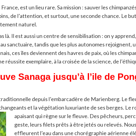
rance, est un lieu rare. Sa mission : sauver les chimpanzés
ins, de l’attention, et surtout, une seconde chance. Le but 
tement naturel.
s là. Il est aussi un centre de sensibilisation : on y appr
 au sanctuaire, tandis que les plus autonomes rejoignent, u
ais, ces îles deviennent des havres de paix, où les chimp
ne réussite exemplaire, à la croisée de la science, de l’éthi
euve Sanaga jusqu’à l’ile de Po
traditionnelle depuis l’embarcadère de Marienberg. Le fle
 changeants et la végétation luxuriante de ses berges. Le 
apaisant qui règne sur le fleuve. Des pêcheurs, perc
geste, leurs filets prêts à être jetés ou relevés. N
effleurent l’eau dans une chorégraphie aérienne él