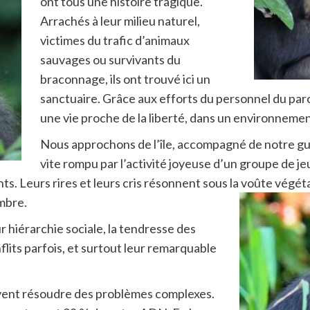
ont tous une histoire tragique.
Arrachés à leur milieu naturel,
victimes du trafic d’animaux
sauvages ou survivants du
braconnage, ils ont trouvé ici un
sanctuaire. Grâce aux efforts du personnel du par
une vie proche de la liberté, dans un environnemen
Nous approchons de l’île, accompagné de notre gui
vite rompu par l’activité joyeuse d’un groupe de je
. Leurs rires et leurs cris résonnent sous la voûte végéta
ombre.
r hiérarchie sociale, la tendresse des
nflits parfois, et surtout leur remarquable
 savent résoudre des problèmes complexes.