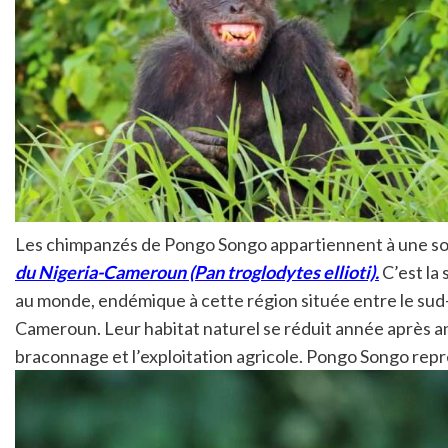
Les chimpanzés de Pongo Songo appartiennent à une so
du Nigeria-Cameroun (Pan troglodytes ellioti).
C’est la
au monde, endémique à cette région située entre le sud-
Cameroun. Leur habitat naturel se réduit année après an
braconnage et l’exploitation agricole. Pongo Songo rep