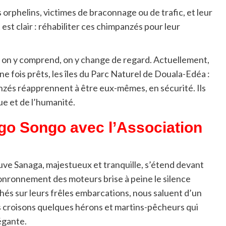
 orphelins, victimes de braconnage ou de trafic, et leur
est clair : réhabiliter ces chimpanzés pour leur
end, on y comprend, on y change de regard. Actuellement,
ne fois prêts, les îles du Parc Naturel de Douala-Edéa :
anzés réapprennent à être eux-mêmes, en sécurité. Ils
que et de l’humanité.
ngo Songo avec l’Association
uve Sanaga, majestueux et tranquille, s’étend devant
ronronnement des moteurs brise à peine le silence
hés sur leurs frêles
embarcations, nous saluent d’un
ous croisons quelques hérons et martins-pêcheurs qui
égante.