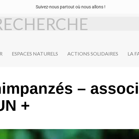
Suivez-nous partout où nous allons !
R
ESPACES NATURELS
ACTIONS SOLIDAIRES
LA 
himpanzés – assoc
UN +