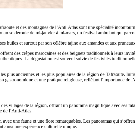
raoute et des montagnes de l’Anti-Atlas sont une spécialité incontourna
rnan se déroule de mi-janvier à mi-mars, un festival ambulant qui parcourt
uses huiles et surtout par son célèbre tajine aux amandes et aux pruneaux
t offrent des crêpes marocaines et des beignets traditionnels à leurs inv
uthentiques. La dégustation est souvent suivie de festivités traditionne
s les plus anciennes et les plus populaires de la région de Tafraoute. Ini
ration gastronomique et une pratique religieuse, reflétant l’importance de
des villages de la région, offrant un panorama magnifique avec ses falais
e de l’Anti-Atlas.
ur, avec une faune et une flore remarquables. Les panoramas qui s’offrent
nt ainsi une expérience culturelle unique.