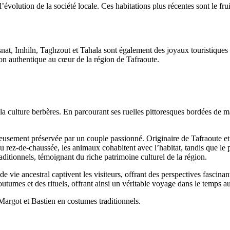
volution de la société locale. Ces habitations plus récentes sont le frui
at, Imhiln, Taghzout et Tahala sont également des joyaux touristiques 
ion authentique au cœur de la région de Tafraoute.
la culture berbères. En parcourant ses ruelles pittoresques bordées de 
gneusement préservée par un couple passionné. Originaire de Tafraoute e
 Au rez-de-chaussée, les animaux cohabitent avec l’habitat, tandis que le p
itionnels, témoignant du riche patrimoine culturel de la région.
 vie ancestral captivent les visiteurs, offrant des perspectives fascinant
outumes et des rituels, offrant ainsi un véritable voyage dans le temps 
 Margot et Bastien en costumes traditionnels.