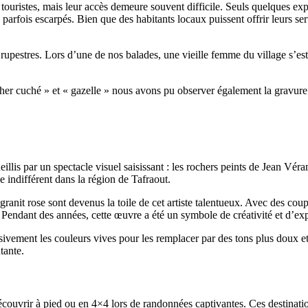
touristes, mais leur accès demeure souvent difficile. Seuls quelques expe
 parfois escarpés. Bien que des habitants locaux puissent offrir leurs ser
 rupestres. Lors d’une de nos balades, une vieille femme du village s’e
cher cuché » et « gazelle » nous avons pu observer également la gravur
s par un spectacle visuel saisissant : les rochers peints de Jean Vérame
e indifférent dans la région de Tafraout.
ranit rose sont devenus la toile de cet artiste talentueux. Avec des cou
es. Pendant des années, cette œuvre a été un symbole de créativité et d’e
essivement les couleurs vives pour les remplacer par des tons plus doux e
tante.
découvrir à pied ou en 4×4 lors de randonnées captivantes. Ces destinati