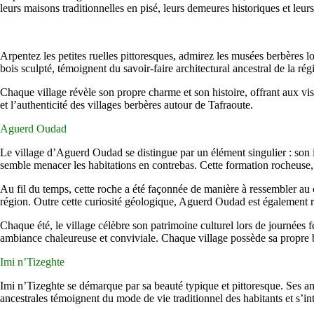
leurs maisons traditionnelles en pisé, leurs demeures historiques et leur
Arpentez les petites ruelles pittoresques, admirez les musées berbères 
bois sculpté, témoignent du savoir-faire architectural ancestral de la rég
Chaque village révèle son propre charme et son histoire, offrant aux vi
et l’authenticité des villages berbères autour de Tafraoute.
Aguerd Oudad
Le village d’Aguerd Oudad se distingue par un élément singulier : son
semble menacer les habitations en contrebas. Cette formation rocheuse, t
Au fil du temps, cette roche a été façonnée de manière à ressembler au 
région. Outre cette curiosité géologique, Aguerd Oudad est également r
Chaque été, le village célèbre son patrimoine culturel lors de journées 
ambiance chaleureuse et conviviale. Chaque village possède sa propre be
Imi n’Tizeghte
Imi n’Tizeghte se démarque par sa beauté typique et pittoresque. Ses anc
ancestrales témoignent du mode de vie traditionnel des habitants et s’i