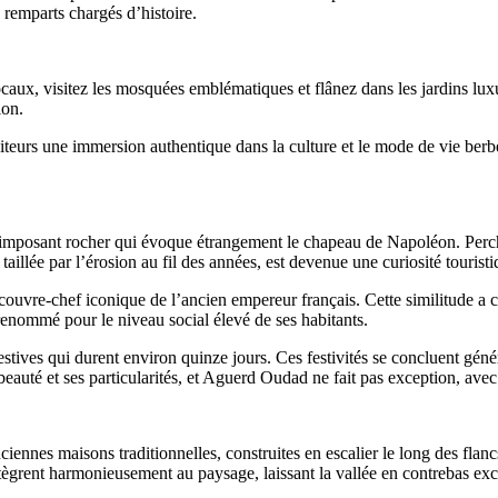
s remparts chargés d’histoire.
locaux, visitez les mosquées emblématiques et flânez dans les jardins lu
ion.
siteurs une immersion authentique dans la culture et le mode de vie berb
 imposant rocher qui évoque étrangement le chapeau de Napoléon. Perché
aillée par l’érosion au fil des années, est devenue une curiosité touris
couvre-chef iconique de l’ancien empereur français. Cette similitude a c
enommé pour le niveau social élevé de ses habitants.
festives qui durent environ quinze jours. Ces festivités se concluent gén
auté et ses particularités, et Aguerd Oudad ne fait pas exception, avec 
iennes maisons traditionnelles, construites en escalier le long des flan
ntègrent harmonieusement au paysage, laissant la vallée en contrebas exc