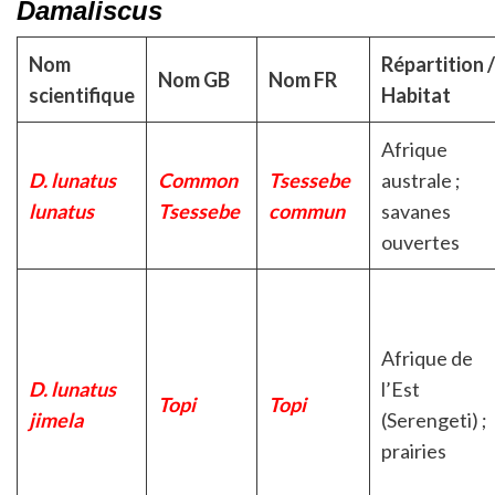
Damaliscus
Nom
Répartition /
Nom GB
Nom FR
scientifique
Habitat
Afrique
D. lunatus
Common
Tsessebe
australe ;
lunatus
Tsessebe
commun
savanes
ouvertes
Afrique de
D. lunatus
l’Est
Topi
Topi
jimela
(Serengeti) ;
prairies