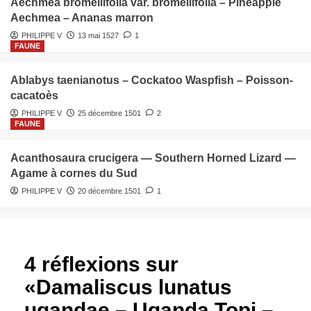
Aechmea bromeliifolia var. bromeliifolia – Pineapple
Aechmea – Ananas marron
PHILIPPE V
13 mai 1527
1
FAUNE
Ablabys taenianotus – Cockatoo Waspfish – Poisson-
cacatoès
PHILIPPE V
25 décembre 1501
2
FAUNE
Acanthosaura crucigera — Southern Horned Lizard —
Agame à cornes du Sud
PHILIPPE V
20 décembre 1501
1
4 réflexions sur
«
Damaliscus lunatus
ugandae – Uganda Topi –