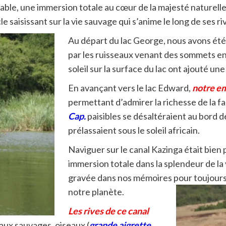
able, une immersion totale au cœur de la majesté naturelle
e saisissant sur la vie sauvage qui s’anime le long de ses ri
Au départ du lac George, nous avons été
par les ruisseaux venant des sommets e
soleil sur la surface du lac ont ajouté u
En avançant vers le lac Edward,
notre em
permettant d’admirer la richesse de la f
Cap.
paisibles se désaltéraient au bord d
prélassaient sous le soleil africain.
Naviguer sur le canal Kazinga était bien 
immersion totale dans la splendeur de la 
gravée dans nos mémoires pour toujours, 
notre planète.
Les rives de ce canal
aux sauvages, oiseaux (
grande aigrette
,