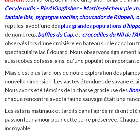
Ceryle rudis – Pied Kingfisher – Martin-pêcheur pie
,
ma
tantale ibis
,
pygargue vocife
r,
choucador de Rüppell,
o
reptiles, avec l’une des
plus grandes populations
d’
hipp
de nombreux
buffles du Cap.
et
crocodiles du Nil de l’Af
observés lors d’une croisière en bateau sur le canal ou 
spectaculaire lac Édouard. Nous observons également l
aussi cobes defassa, ainsi qu’une population importante
Mais c’est plus tard lors de notre exploration des plaine
nouvelle dimension. Les vastes étendues de savane étaie
Nous avons été témoins de la chasse gracieuse des
lion
chaque rencontre avec la faune sauvage était une rencon
Les safaris matinaux et tardifs dans l’après-midi ont ét
passion leur amour pour cette terre préservée. Chaque c
incroyable.