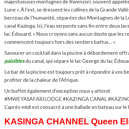
majestueuses montagnes de Rwenzori, souvent appelées
Lune ». À l’est, se dressent les collines de la Grande Vall
berceau de l’humanité, séparées des Montagnes de la L
canal Kazinga. Ici, l’eau serpente sans fin entre deux lac
lac Édouard. « Nous croyons sans aucun doute que les 
commencent toujours hors des sentiers battus… »
Savourer un cocktail dans la piscine à débordement off
paisibles
du canal, qui sépare le lac George du lac Édou
Le bar de la piscine est toujours prêt à répondre à vos be
profiter de la chaleur de l’Afrique.
Un buffet également d’exception nous y attend
#MWEYASAFARILODGE
#KAZINGA
CANAL
#KAZIN
L’après-midi est consacré à une ballade en bateau s
KASINGA CHANNEL Queen Elis