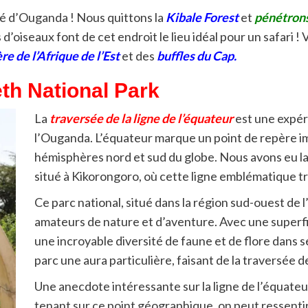
ité d’Ouganda ! Nous quittons la
Kibale Forest
et
pénétrons
oiseaux font de cet endroit le lieu idéal pour un safari !
e de l’Afrique de l’Est
et des
buffles du Cap.
h National Park
La
traversée de la ligne de l’équateur
est une expér
l’Ouganda. L’équateur marque un point de repère imp
hémisphères nord et sud du globe. Nous avons eu la 
situé à Kikorongoro, où cette ligne emblématique tra
Ce parc national, situé dans la région sud-ouest de
amateurs de nature et d’aventure. Avec une superfici
une incroyable diversité de faune et de flore dans s
parc une aura particulière, faisant de la traversée 
Une anecdote intéressante sur la ligne de l’équateur 
tenant sur ce point géographique, on peut ressentir