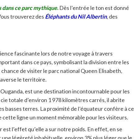
 dans ce parc mythique.
Dès l’entrée le ton est donné
 Vous trouverez des
Éléphants du Nil Albertin
, des
ience fascinante lors de notre voyage à travers
ortant dans ce pays, symbolisant la division entre les
chance de visiter le parc national Queen Elisabeth,
verse le territoire.
 l’Ouganda, est une destination incontournable pour les
e totale d’environ 1 978 kilomètres carrés, il abrite
es basses terres. La proximité de l’équateur confère à ce
de cette ligne un moment mémorable pour les visiteurs.
est l’effet qu’elle a sur notre poids. En effet, en se
 une légèreté inhabituelle, environ 3% plus léger que le