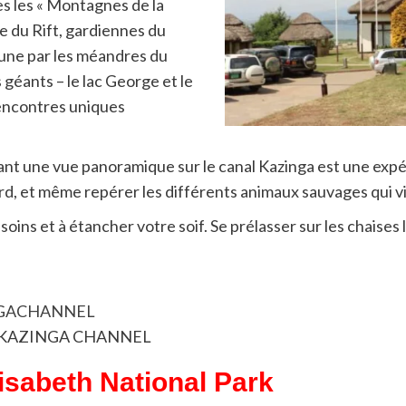
 les « Montagnes de la
ée du Rift, gardiennes du
une par les méandres du
s géants – le lac George et le
rencontres uniques
rant une vue panoramique sur le canal Kazinga est une exp
ard, et même repérer les différents animaux sauvages qui 
soins et à étancher votre soif. Se prélasser sur les chaises
GACHANNEL
ur le KAZINGA CHANNEL
abeth National Park