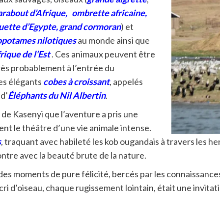
rabout d’Afrique
,
ombrette africaine
,
uette d’Egypte
,
grand cormora
n
)
et
opotames nilotiques
au monde ainsi que
rique de l’Est
. Ces animaux peuvent être
très probablement à l’entrée du
es élégants
cobes à croissant
, appelés
 d’
Éléphants du Nil Albertin
.
s de Kasenyi que l’aventure a pris une
nt le théâtre d’une vie animale intense.
s
, traquant avec habileté les kob ougandais à travers les h
tre avec la beauté brute de la nature.
é des moments de pure félicité, bercés par les connaissanc
ri d’oiseau, chaque rugissement lointain, était une invit