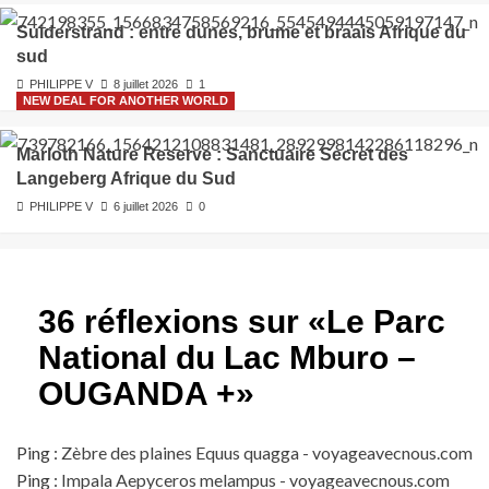
Suiderstrand : entre dunes, brume et braais Afrique du
sud
PHILIPPE V
8 juillet 2026
1
NEW DEAL FOR ANOTHER WORLD
Marloth Nature Reserve : Sanctuaire Secret des
Langeberg Afrique du Sud
PHILIPPE V
6 juillet 2026
0
36 réflexions sur «
Le Parc
National du Lac Mburo –
OUGANDA +
»
Ping :
Zèbre des plaines Equus quagga - voyageavecnous.com
Ping :
Impala Aepyceros melampus - voyageavecnous.com