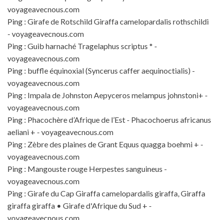
voyageavecnous.com
Ping :
Girafe de Rotschild Giraffa camelopardalis rothschildi
- voyageavecnous.com
Ping :
Guib harnaché Tragelaphus scriptus * -
voyageavecnous.com
Ping :
buffle équinoxial (Syncerus caffer aequinoctialis) -
voyageavecnous.com
Ping :
Impala de Johnston Aepyceros melampus johnstoni+ -
voyageavecnous.com
Ping :
Phacochère d’Afrique de l’Est - Phacochoerus africanus
aeliani + - voyageavecnous.com
Ping :
Zèbre des plaines de Grant Equus quagga boehmi + -
voyageavecnous.com
Ping :
Mangouste rouge Herpestes sanguineus -
voyageavecnous.com
Ping :
Girafe du Cap Giraffa camelopardalis giraffa, Giraffa
giraffa giraffa • Girafe d'Afrique du Sud + -
voyageavecnous.com