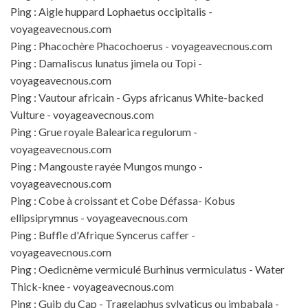
Ping :
Aigle huppard Lophaetus occipitalis -
voyageavecnous.com
Ping :
Phacochère Phacochoerus - voyageavecnous.com
Ping :
Damaliscus lunatus jimela ou Topi -
voyageavecnous.com
Ping :
Vautour africain - Gyps africanus White-backed
Vulture - voyageavecnous.com
Ping :
Grue royale Balearica regulorum -
voyageavecnous.com
Ping :
Mangouste rayée Mungos mungo -
voyageavecnous.com
Ping :
Cobe à croissant et Cobe Défassa- Kobus
ellipsiprymnus - voyageavecnous.com
Ping :
Buffle d'Afrique Syncerus caffer -
voyageavecnous.com
Ping :
Oedicnème vermiculé Burhinus vermiculatus - Water
Thick-knee - voyageavecnous.com
Ping :
Guib du Cap - Tragelaphus sylvaticus ou imbabala -