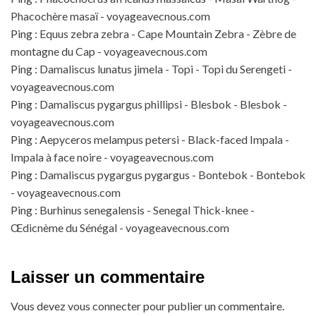
Phacochère masaï - voyageavecnous.com
Ping :
Equus zebra zebra - Cape Mountain Zebra - Zèbre de
montagne du Cap - voyageavecnous.com
Ping :
Damaliscus lunatus jimela - Topi - Topi du Serengeti -
voyageavecnous.com
Ping :
Damaliscus pygargus phillipsi - Blesbok - Blesbok -
voyageavecnous.com
Ping :
Aepyceros melampus petersi - Black-faced Impala -
Impala à face noire - voyageavecnous.com
Ping :
Damaliscus pygargus pygargus - Bontebok - Bontebok
- voyageavecnous.com
Ping :
Burhinus senegalensis - Senegal Thick-knee -
Œdicnème du Sénégal - voyageavecnous.com
Laisser un commentaire
Vous devez
vous connecter
pour publier un commentaire.