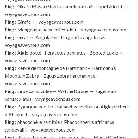
Ping :
Girafe Masaï Giraffa camelopardalis tippelskirchi + -
voyageavecnous.com
Ping :
Girafe + - voyageavecnous.com
Ping :
Mangouste naine orientale + - voyageavecnous.com
Ping :
Girafe d'Angola Giraffa giraffa angolensis -
voyageavecnous.com
Ping :
Aigle botté Hieraaetus pennatus - Booted Eagle + -
voyageavecnous.com
Ping :
Zèbre de montagne de Hartmann – Hartmann’s
Mountain Zebra – Equus zebra hartmannae -
voyageavecnous.com
Ping :
Grue caronculée — Wattled Crane — Bugeranus
carunculatus - voyageavecnous.com
Ping :
Pygargue vocifer Haliaeetus vocifer ou Aigle pêcheur
d'Afrique + - voyageavecnous.com
Ping :
phacochère namibien, Phacochoerus africanus
sundevallii - voyageavecnous.com
Ping :
Phacochoerus africanus massaicus - Masai Warthog -