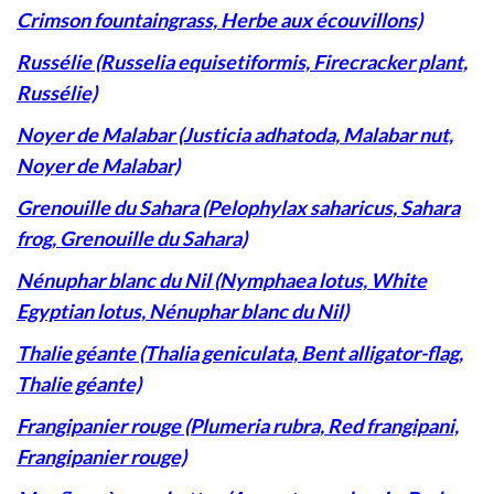
Crimson fountaingrass, Herbe aux écouvillons)
Russélie (Russelia equisetiformis, Firecracker plant,
Russélie)
Noyer de Malabar (Justicia adhatoda, Malabar nut,
Noyer de Malabar)
Grenouille du Sahara (Pelophylax saharicus, Sahara
frog, Grenouille du Sahara)
Nénuphar blanc du Nil (Nymphaea lotus, White
Egyptian lotus, Nénuphar blanc du Nil)
Thalie géante (Thalia geniculata, Bent alligator-flag,
Thalie géante)
Frangipanier rouge (Plumeria rubra, Red frangipani,
Frangipanier rouge)