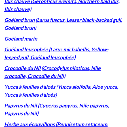
Ibis chauve (Geronticus eremita, Northern bald ibis,
Ibis chauve)
Goéland brun (Larus fuscus, Lesser black-backed gull,
Goéland brun)
Goéland marin
Goéland leucophée (Larus michahellis, Yellow-
legged gull, Goéland leucophée)
Crocodile du Nil (Crocodylus niloticus, Nile
crocodile, Crocodile du Nil)
Yucca à feuilles d’aloès (Yucca aloifolia, Aloe yucca,
Yucca à feuilles d’aloès)
Papyrus du Nil (Cyperus papyrus, Nile papyrus,
Papyrus du Nil)
Herbe aux écouvillons (Pennisetum setaceum,