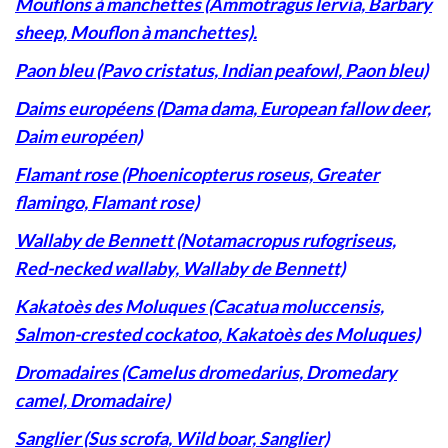
Mouflons à manchettes (Ammotragus lervia, Barbary
sheep, Mouflon à manchettes).
Paon bleu (Pavo cristatus, Indian peafowl, Paon bleu)
Daims européens (Dama dama, European fallow deer,
Daim européen)
Flamant rose (Phoenicopterus roseus, Greater
flamingo, Flamant rose)
Wallaby de Bennett (Notamacropus rufogriseus,
Red-necked wallaby, Wallaby de Bennett)
Kakatoès des Moluques (Cacatua moluccensis,
Salmon-crested cockatoo, Kakatoès des Moluques)
Dromadaires (Camelus dromedarius, Dromedary
camel, Dromadaire)
Sanglier (Sus scrofa, Wild boar, Sanglier)