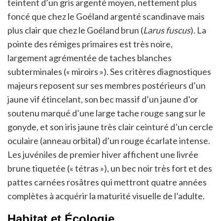
teintent d’un gris argenté moyen, nettement plus
foncé que chez le Goéland argenté scandinave mais
plus clair que chez le Goéland brun (
Larus fuscus
). La
pointe des rémiges primaires est très noire,
largement agrémentée de taches blanches
subterminales (« miroirs »). Ses critères diagnostiques
majeurs reposent sur ses membres postérieurs d’un
jaune vif étincelant, son bec massif d’un jaune d’or
soutenu marqué d’une large tache rouge sang sur le
gonyde, et son iris jaune très clair ceinturé d’un cercle
oculaire (anneau orbital) d’un rouge écarlate intense.
Les juvéniles de premier hiver affichent une livrée
brune tiquetée (« tétras »), un bec noir très fort et des
pattes carnées rosâtres qui mettront quatre années
complètes à acquérir la maturité visuelle de l’adulte.
Habitat et Écologie