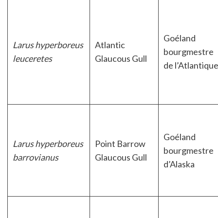
Goéland
Larus hyperboreus
Atlantic
bourgmestre
leuceretes
Glaucous Gull
de l’Atlantiqu
Goéland
Larus hyperboreus
Point Barrow
bourgmestre
barrovianus
Glaucous Gull
d’Alaska