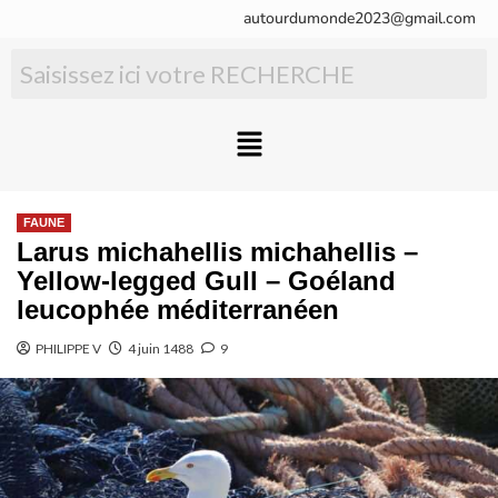
autourdumonde2023@gmail.com
FAUNE
Larus michahellis michahellis –
Yellow-legged Gull – Goéland
leucophée méditerranéen
PHILIPPE V
4 juin 1488
9