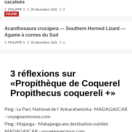
cacatoès
PHILIPPE V
25 décembre 1501
2
FAUNE
Acanthosaura crucigera — Southern Horned Lizard —
Agame à cornes du Sud
PHILIPPE V
20 décembre 1501
1
3 réflexions sur
«
Propithèque de Coquerel
Propithecus coquereli +
»
Ping :
Le Parc National de l' Ankarafantsika- MADAGASCAR
- voyageavecnous.com
Ping :
Majunga - Mahajanga une destination oubliée
MADAGASCAR - voyageavecnous.com