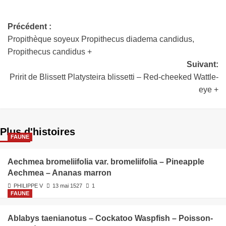
Précédent :
Propithèque soyeux Propithecus diadema candidus,
Propithecus candidus +
Suivant:
Pririt de Blissett Platysteira blissetti – Red-cheeked Wattle-
eye +
Plus d'histoires
FAUNE
Aechmea bromeliifolia var. bromeliifolia – Pineapple
Aechmea – Ananas marron
PHILIPPE V
13 mai 1527
1
FAUNE
Ablabys taenianotus – Cockatoo Waspfish – Poisson-