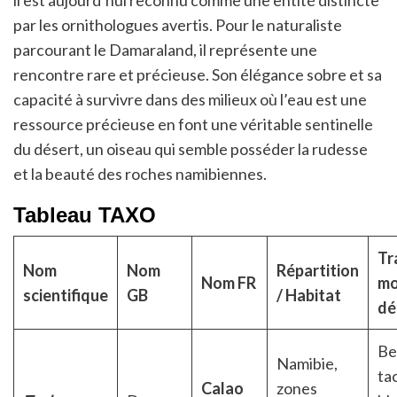
il est aujourd’hui reconnu comme une entité distincte
par les ornithologues avertis. Pour le naturaliste
parcourant le Damaraland, il représente une
rencontre rare et précieuse. Son élégance sobre et sa
capacité à survivre dans des milieux où l’eau est une
ressource précieuse en font une véritable sentinelle
du désert, un oiseau qui semble posséder la rudesse
et la beauté des roches namibiennes.
Tableau TAXO
Tr
Nom
Nom
Répartition
Nom FR
mo
scientifique
GB
/ Habitat
dé
Be
Namibie,
ta
Calao
zones