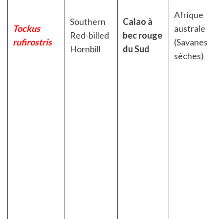
Afrique
Southern
Calao à
Tockus
australe
Red-billed
bec rouge
rufirostris
(Savanes
Hornbill
du Sud
sèches)