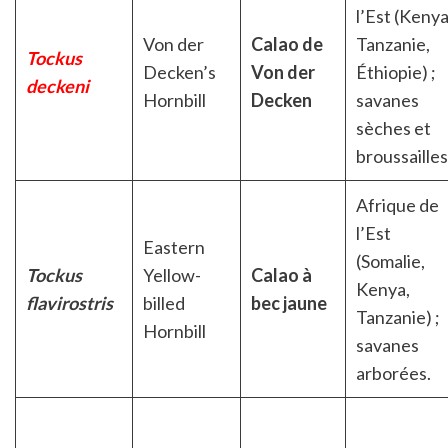
l’Est (Kenya
Von der
Calao de
Tanzanie,
Tockus
Decken’s
Von der
Éthiopie) ;
deckeni
Hornbill
Decken
savanes
sèches et
broussailles
Afrique de
l’Est
Eastern
(Somalie,
Tockus
Yellow-
Calao à
Kenya,
flavirostris
billed
bec jaune
Tanzanie) ;
Hornbill
savanes
arborées.