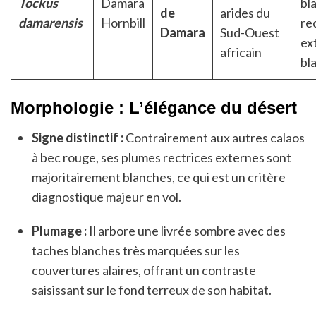
Tockus
Damara
bl
de
arides du
damarensis
Hornbill
re
Damara
Sud-Ouest
ex
africain
bl
Morphologie : L’élégance du désert
Signe distinctif :
Contrairement aux autres calaos
à bec rouge, ses plumes rectrices externes sont
majoritairement blanches, ce qui est un critère
diagnostique majeur en vol.
Plumage :
Il arbore une livrée sombre avec des
taches blanches très marquées sur les
couvertures alaires, offrant un contraste
saisissant sur le fond terreux de son habitat.