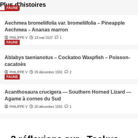
Plus d'histoires
FAUNE
Aechmea bromeliifolia var. bromeliifolia – Pineapple
Aechmea – Ananas marron
PHILIPPE V
13 mai 1527
1
FAUNE
Ablabys taenianotus – Cockatoo Waspfish – Poisson-
cacatoès
PHILIPPE V
25 décembre 1501
2
FAUNE
Acanthosaura crucigera — Southern Horned Lizard —
Agame à cornes du Sud
PHILIPPE V
20 décembre 1501
1