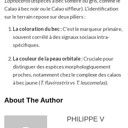
Lophoceros
(espèces à bec sombre ou gris, comme le
Calao à bec noir ou le Calao siffleur). L’identification
sur le terrain repose sur deux piliers :
La coloration du bec :
C’est le marqueur primaire,
souvent corrélé à des signaux sociaux intra-
spécifiques.
La couleur de la peau orbitale :
Cruciale pour
distinguer des espèces morphologiquement
proches, notamment chez le complexe des calaos
à bec jaune (
T. flavirostris
vs
T. leucomelas
).
About The Author
PHILIPPE V