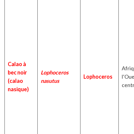
Calao à
Afri
bec noir
Lophoceros
Lophoceros
l’Oue
(calao
nasutus
cent
nasique)