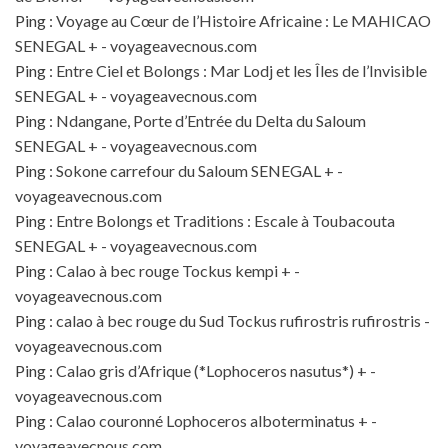
Ping :
Voyage au Cœur de l’Histoire Africaine : Le MAHICAO
SENEGAL + - voyageavecnous.com
Ping :
Entre Ciel et Bolongs : Mar Lodj et les Îles de l’Invisible
SENEGAL + - voyageavecnous.com
Ping :
Ndangane, Porte d’Entrée du Delta du Saloum
SENEGAL + - voyageavecnous.com
Ping :
Sokone carrefour du Saloum SENEGAL + -
voyageavecnous.com
Ping :
Entre Bolongs et Traditions : Escale à Toubacouta
SENEGAL + - voyageavecnous.com
Ping :
Calao à bec rouge Tockus kempi + -
voyageavecnous.com
Ping :
calao à bec rouge du Sud Tockus rufirostris rufirostris -
voyageavecnous.com
Ping :
Calao gris d’Afrique (*Lophoceros nasutus*) + -
voyageavecnous.com
Ping :
Calao couronné Lophoceros alboterminatus + -
voyageavecnous.com