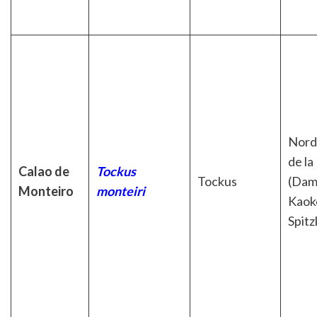
Nord
de la
Calao de
Tockus
Tockus
(Dam
Monteiro
monteiri
Kaok
Spit