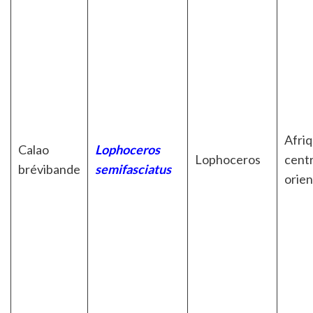
Afri
Calao
Lophoceros
Lophoceros
centr
brévibande
semifasciatus
orien