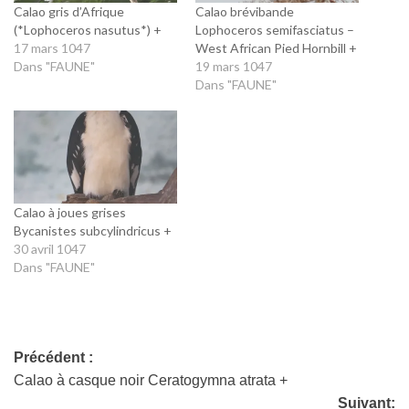
Calao gris d’Afrique
Calao brévibande
(*Lophoceros nasutus*) +
Lophoceros semifasciatus –
17 mars 1047
West African Pied Hornbill +
Dans "FAUNE"
19 mars 1047
Dans "FAUNE"
Calao à joues grises
Bycanistes subcylindricus +
30 avril 1047
Dans "FAUNE"
Précédent :
Calao à casque noir Ceratogymna atrata +
Suivant: