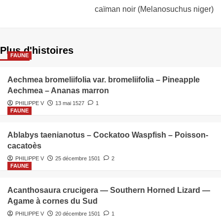
caïman noir (Melanosuchus niger)
Plus d'histoires
FAUNE
Aechmea bromeliifolia var. bromeliifolia – Pineapple
Aechmea – Ananas marron
PHILIPPE V
13 mai 1527
1
FAUNE
Ablabys taenianotus – Cockatoo Waspfish – Poisson-
cacatoès
PHILIPPE V
25 décembre 1501
2
FAUNE
Acanthosaura crucigera — Southern Horned Lizard —
Agame à cornes du Sud
PHILIPPE V
20 décembre 1501
1