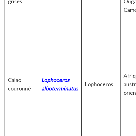
grises
Ouga
Came
Afri
Calao
Lophoceros
Lophoceros
austr
couronné
alboterminatus
orien