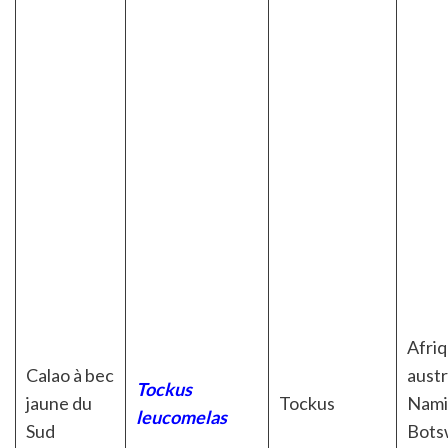
Afri
Calao à bec
austr
Tockus
jaune du
Tockus
Nami
leucomelas
Sud
Bots