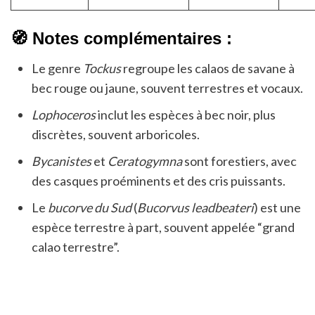
🧭 Notes complémentaires :
Le genre
Tockus
regroupe les calaos de savane à
bec rouge ou jaune, souvent terrestres et vocaux.
Lophoceros
inclut les espèces à bec noir, plus
discrètes, souvent arboricoles.
Bycanistes
et
Ceratogymna
sont forestiers, avec
des casques proéminents et des cris puissants.
Le
bucorve du Sud
(
Bucorvus leadbeateri
) est une
espèce terrestre à part, souvent appelée “grand
calao terrestre”.