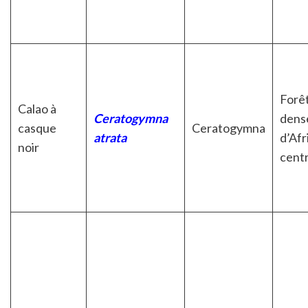
Forê
Calao à
Ceratogymna
dens
casque
Ceratogymna
atrata
d’Afr
noir
cent