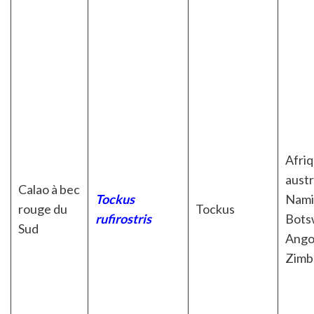
Afri
austr
Calao à bec
Tockus
Nami
rouge du
Tockus
rufirostris
Bots
Sud
Ango
Zim