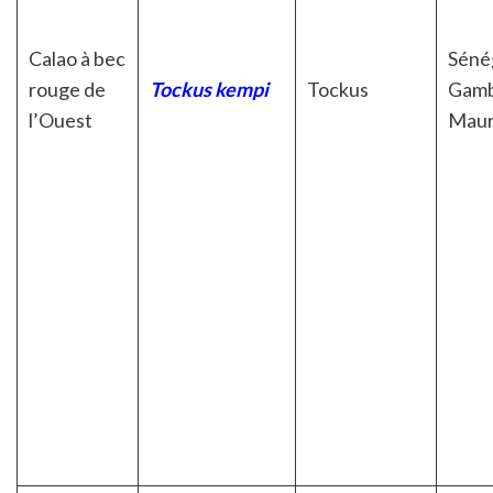
Calao à bec
Séné
rouge de
Tockus kempi
Tockus
Gamb
l’Ouest
Maur