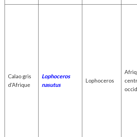
Afri
Calao gris
Lophoceros
Lophoceros
centr
d’Afrique
nasutus
occi