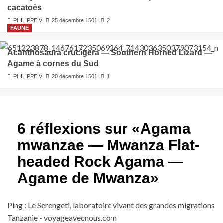
cacatoès
PHILIPPE V
25 décembre 1501
2
FAUNE
Acanthosaura crucigera — Southern Horned Lizard —
Agame à cornes du Sud
PHILIPPE V
20 décembre 1501
1
6 réflexions sur «
Agama
mwanzae — Mwanza Flat-
headed Rock Agama —
Agame de Mwanza
»
Ping :
Le Serengeti, laboratoire vivant des grandes migrations
Tanzanie - voyageavecnous.com