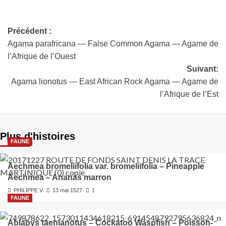
Précédent :
Agama parafricana — False Common Agama — Agame de
l’Afrique de l’Ouest
Suivant:
Agama lionotus — East African Rock Agama — Agame de
l’Afrique de l’Est
Plus d'histoires
FAUNE
Aechmea bromeliifolia var. bromeliifolia – Pineapple
Aechmea – Ananas marron
PHILIPPE V
13 mai 1527
1
FAUNE
Ablabys taenianotus – Cockatoo Waspfish – Poisson-