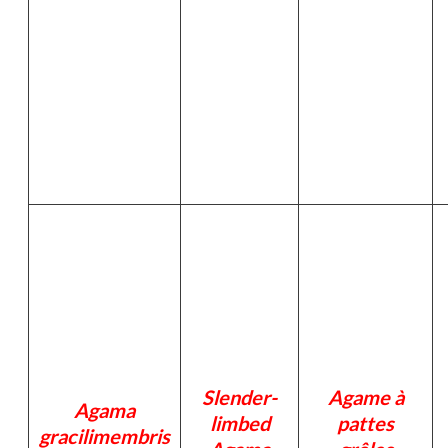
Slender-
Agame à
Agama
limbed
pattes
gracilimembris