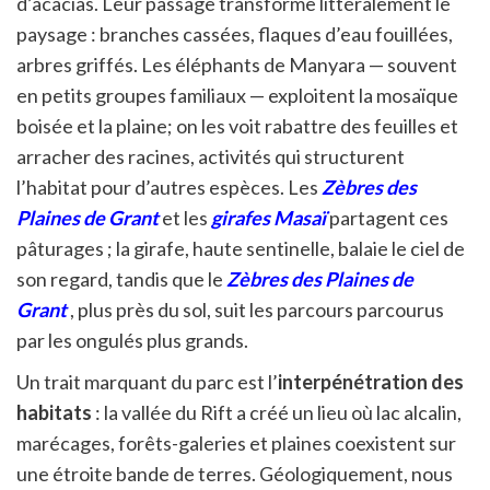
d’acacias. Leur passage transforme littéralement le
paysage : branches cassées, flaques d’eau fouillées,
arbres griffés. Les éléphants de Manyara — souvent
en petits groupes familiaux — exploitent la mosaïque
boisée et la plaine; on les voit rabattre des feuilles et
arracher des racines, activités qui structurent
l’habitat pour d’autres espèces. Les
Zèbres des
Plaines de Grant
et les
girafes Masaï
partagent ces
pâturages ; la girafe, haute sentinelle, balaie le ciel de
son regard, tandis que le
Zèbres des Plaines de
Grant
, plus près du sol, suit les parcours parcourus
par les ongulés plus grands.
Un trait marquant du parc est l’
interpénétration des
habitats
: la vallée du Rift a créé un lieu où lac alcalin,
marécages, forêts-galeries et plaines coexistent sur
une étroite bande de terres. Géologiquement, nous