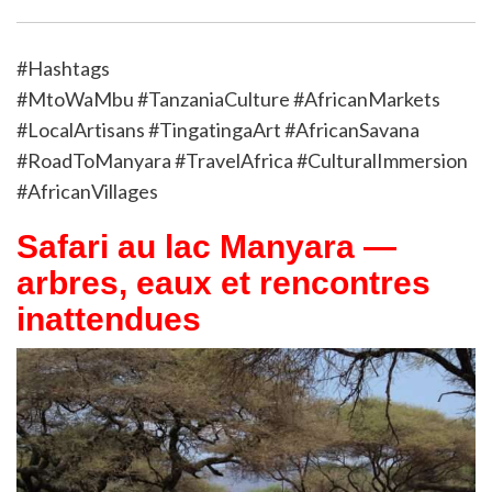
#Hashtags
#MtoWaMbu #TanzaniaCulture #AfricanMarkets
#LocalArtisans #TingatingaArt #AfricanSavana
#RoadToManyara #TravelAfrica #CulturalImmersion
#AfricanVillages
Safari au lac Manyara —
arbres, eaux et rencontres
inattendues