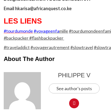
Email hkarisa@africanquest.co.ke
LES LIENS
#tourdumonde
#voyageenfa
mille
#tourdumondeenfami
#backpacker #flashbackpacker
#traveladdict
#voyagerautrement
#slowtravel
#slowtra
About The Author
PHILIPPE V
See author's posts