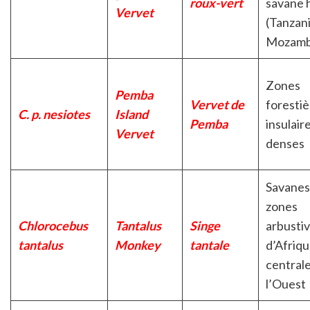
roux-vert
savane 
Vervet
(Tanzani
Mozamb
Zones
Pemba
Vervet de
forestiè
C. p. nesiotes
Island
Pemba
insulair
Vervet
denses
Savanes
zones
Chlorocebus
Tantalus
Singe
arbusti
tantalus
Monkey
tantale
d’Afriq
centrale
l’Ouest