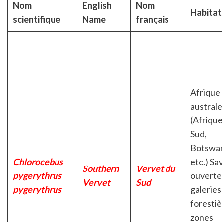
Nom
English
Nom
Habitat
scientifique
Name
français
Afrique
australe
(Afrique
Sud,
Botswa
Chlorocebus
etc.) Sa
Southern
Vervet du
pygerythrus
ouverte
Vervet
Sud
pygerythrus
galeries
forestiè
zones