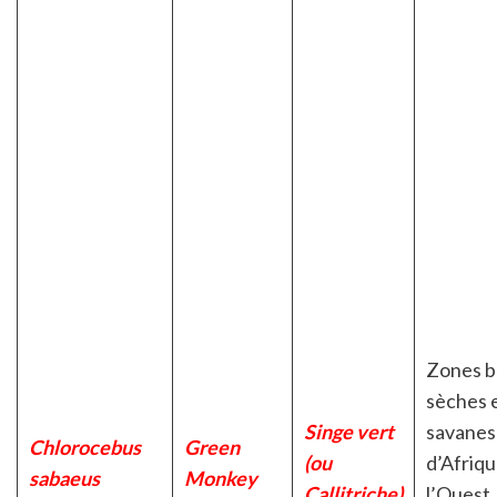
Zones b
sèches 
Singe vert
savanes
Chlorocebus
Green
(ou
d’Afriqu
sabaeus
Monkey
Callitriche)
l’Ouest