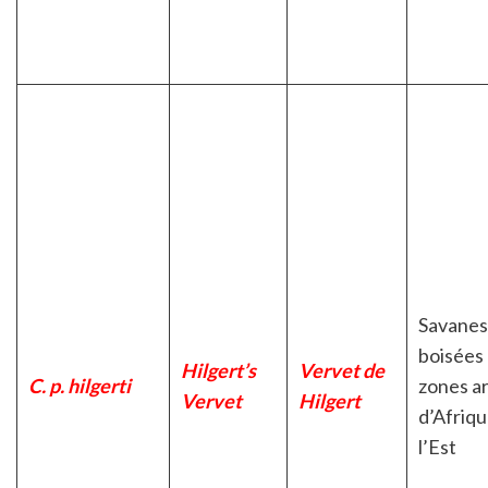
Savanes
boisées 
Hilgert’s
Vervet de
C. p. hilgerti
zones a
Vervet
Hilgert
d’Afriqu
l’Est