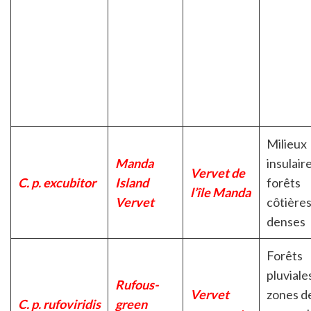
Milieux
Manda
insulaire
Vervet de
C. p. excubitor
Island
forêts
l’île Manda
Vervet
côtière
denses
Forêts
pluviale
Rufous-
Vervet
zones d
C. p. rufoviridis
green