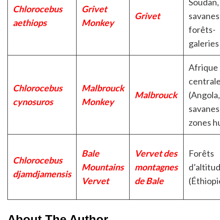
Soudan,
Chlorocebus
Grivet
Grivet
savanes
aethiops
Monkey
forêts-
galeries
Afrique
central
Chlorocebus
Malbrouck
Malbrouck
(Angola
cynosuros
Monkey
savanes
zones h
Bale
Vervet des
Forêts
Chlorocebus
Mountains
montagnes
d’altitu
djamdjamensis
Vervet
de Bale
(Éthiopi
About The Author