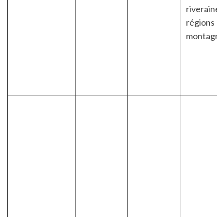
riverain
régions
montag