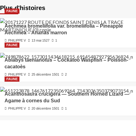
Plus d'histoires
FAUNE
Aechmea bromeliifolia var. bromeliifolia – Pineapple
Aechmea – Ananas marron
PHILIPPE V
13 mai 1527
1
FAUNE
Ablabys taenianotus – Cockatoo Waspfish – Poisson-
cacatoès
PHILIPPE V
25 décembre 1501
2
FAUNE
Acanthosaura crucigera — Southern Horned Lizard —
Agame à cornes du Sud
PHILIPPE V
20 décembre 1501
1