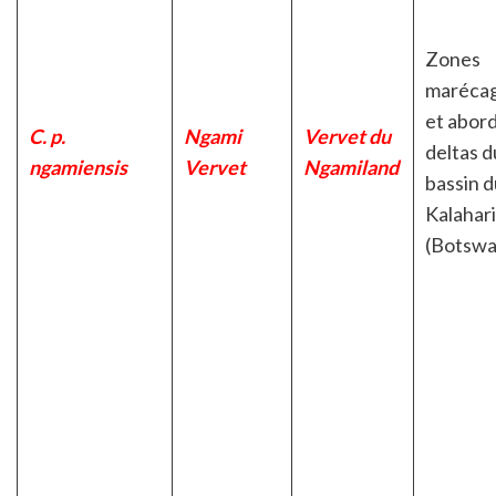
Zones
maréca
et abor
C. p.
Ngami
Vervet du
deltas d
ngamiensis
Vervet
Ngamiland
bassin d
Kalahari
(Botswa